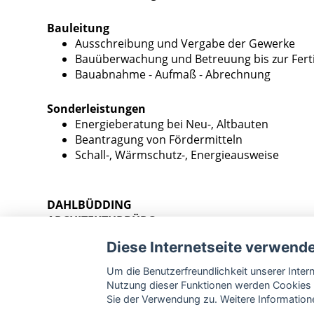
Bauleitung
Ausschreibung und Vergabe der Gewerke
Bauüberwachung und Betreuung bis zur Ferti
Bauabnahme - Aufmaß - Abrechnung
Sonderleistungen
Energieberatung bei Neu-, Altbauten
Beantragung von Fördermitteln
Schall-, Wärmschutz-, Energieausweise
DAHLBÜDDING
ARCHITEKTURBÜRO
HÖRDER BAHNHOFSTR. 7
Diese Internetseite verwend
44263 DORTMUND - HÖRDE
TEL 0231/ 94 11 97 -0 /FAX -11
Um die Benutzerfreundlichkeit unserer Inte
info@dahlbuedding.com
Nutzung dieser Funktionen werden Cookies 
www.dahlbuedding.com
Sie der Verwendung zu. Weitere Informatione