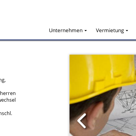
Unternehmen
Vermietung
ng,
uherren
wechsel
nschl.